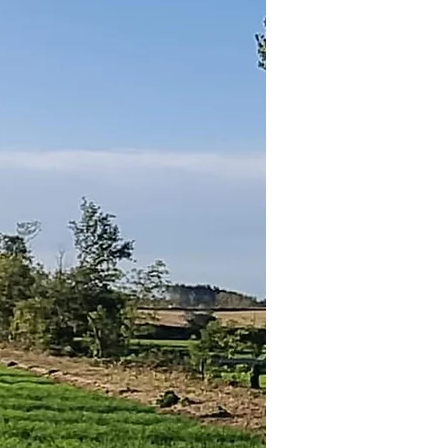
il Green Breeding
ce
on