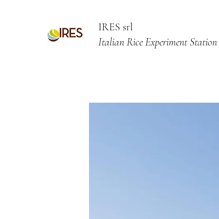
IRES srl
Italian Rice Experiment Station
IRES Home Page
IRES English
IRES Sementi
IRES: che varietà seminare?