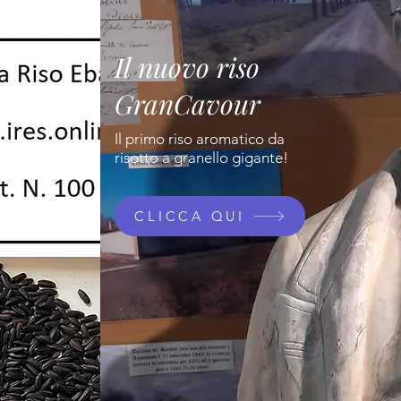
Il nuovo riso
GranCavour
Il primo riso aromatico da
risotto a granello gigante!
CLICCA QUI