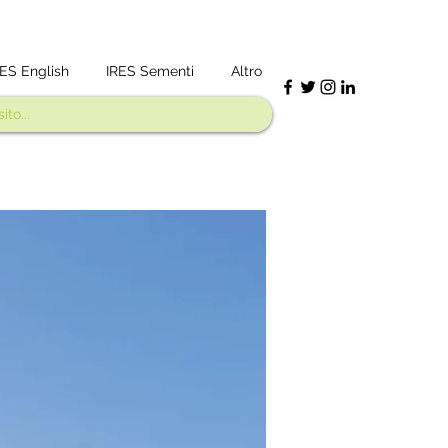
RES English
IRES Sementi
Altro
Blog IRES
Contatti
Cos'è IRES?
Dov'è IRES?