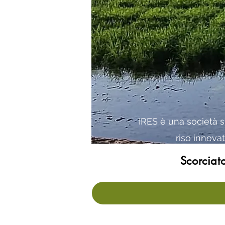
IRES è una società s
riso innovat
Scorciat