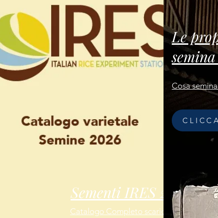
Le prop
semina
Cosa semina
CLICC
Sementi IRES 2026
Catalogo Completo scaricabile