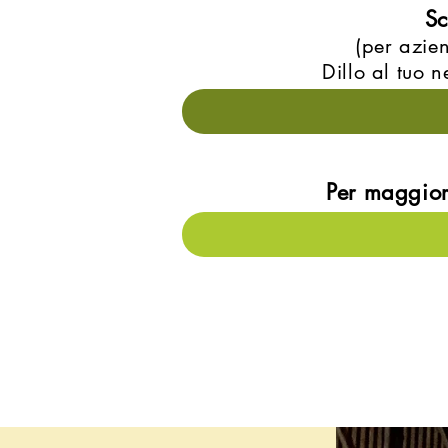
Sc
(per azie
Dillo al tuo n
Per maggiori