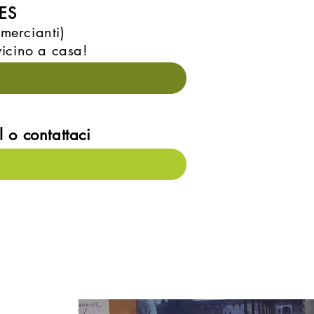
RES
mmercia
nti)
 vicino a casa!
 o contattaci