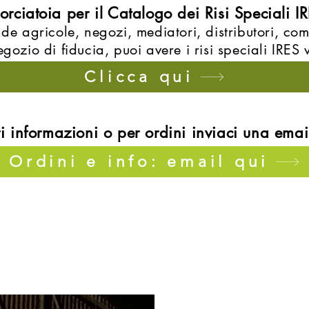
orciatoia per il Catalogo dei Risi Speciali I
nde agricole, negozi, mediatori, distributori, co
egozio di fiducia, puoi avere i risi speciali IRES
Clicca qui
 informazioni o per ordini inviaci una email
Ordini e info: email qui