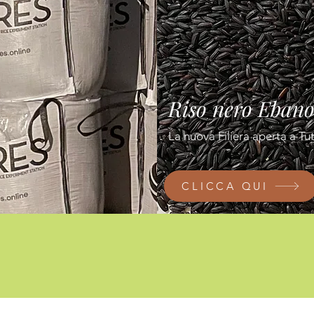
Riso nero Eban
La nuova Filiera aperta a Tut
CLICCA QUI