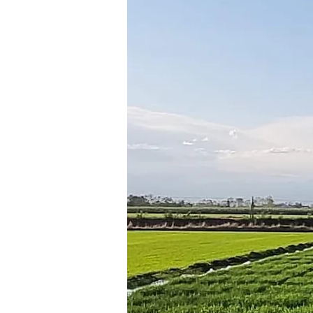
IRES Food
IRES RiceBlog
I
E