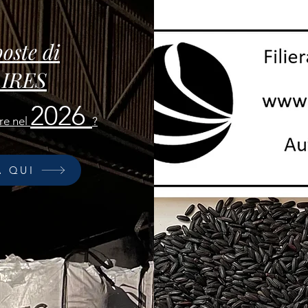
oste di
 IRES
2026
re nel
?
A QUI