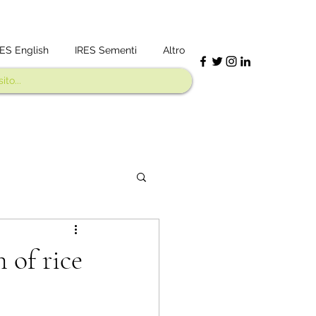
RES English
IRES Sementi
Altro
n of rice