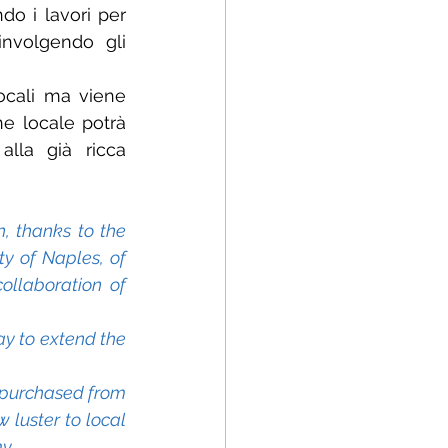
o i lavori per 
nvolgendo gli 
ocali ma viene 
e locale potrà 
lla già ricca 
, thanks to the 
y of Naples, of 
llaboration of 
y to extend the 
s purchased from 
 luster to local 
y.