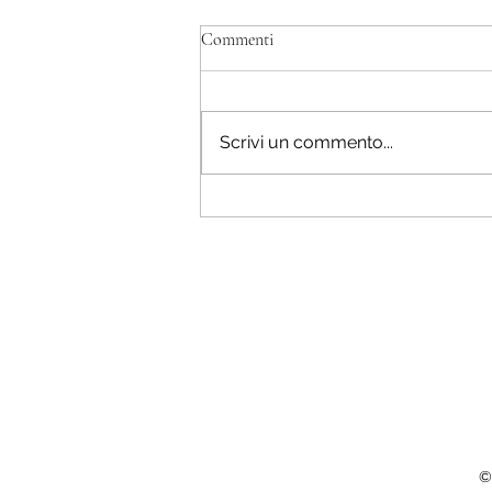
Commenti
Scrivi un commento...
Il catalogo sementi IRES 2026 /
The 2026 IRES seed catalogue
©