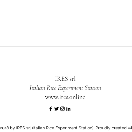
Il nuovo catalogo IRES 2025 / The
Fiero 
new 2025 IRES catalogue
IRES 
IMI-r
IRES srl
Italian Rice Experiment Station
www.ires.online
2018 by IRES srl (Italian Rice Experiment Station). Proudly created wi