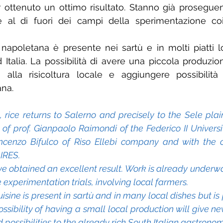
r ottenuto un ottimo risultato. Stanno già proseguend
e al di fuori dei campi della sperimentazione coi
a napoletana è presente nei sartù e in molti piatti l
 Italia. La possibilità di avere una piccola produzion
alla risicoltura locale e aggiungere possibilità a
na.
, rice returns to Salerno and precisely to the Sele plain
 of prof. Gianpaolo Raimondi of the Federico II Universit
ncenzo Bifulco of Riso Ellebi company and with the co
IRES.
 obtained an excellent result. Work is already underwa
he experimentation trials, involving local farmers.
isine is present in sartù and in many local dishes but i
ossibility of having a small local production will give new
possibilities to the already rich South Italian gastronom