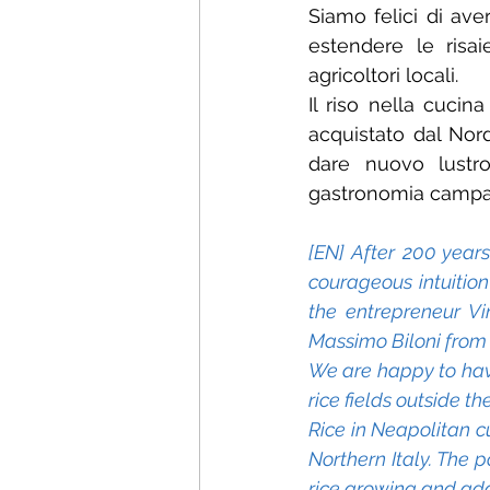
Siamo felici di ave
estendere le risai
agricoltori locali.
Il riso nella cucin
acquistato dal Nord
dare nuovo lustro 
gastronomia campa
[EN] After 200 years
courageous intuition
the entrepreneur Vi
Massimo Biloni from 
We are happy to have
rice fields outside t
Rice in Neapolitan cu
Northern Italy. The p
rice growing and add 