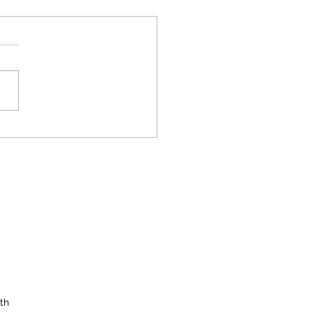
e Felice: i nuovi risi IMI di
/ Fiero and Felice: the new
ices by IRES
th