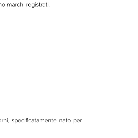
o marchi registrati.
 GranCavour®
to
Cavour
orni, specificatamente nato per