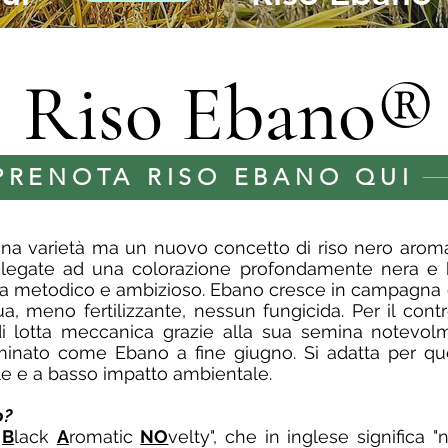
Riso Ebano®
PRENOTA RISO EBANO QUI
 varietà ma un nuovo concetto di riso nero aromatico
e legate ad una colorazione profondamente nera e b
rca metodico e ambizioso. Ebano cresce in campagna 
, meno fertilizzante, nessun fungicida. Per il cont
à di lotta meccanica grazie alla sua semina notevol
inato come Ebano a fine giugno. Si adatta per que
ile e a basso impatto ambientale.
o?
y
B
lack
A
romatic
NO
velty", che in inglese significa 