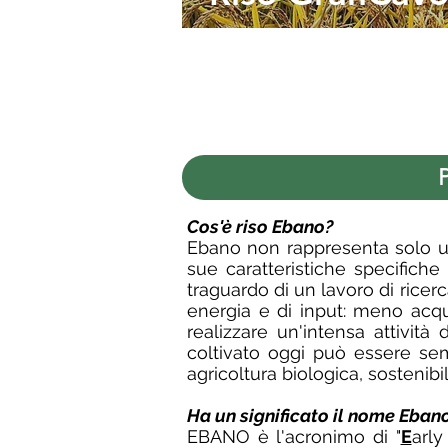
Cos'è riso Ebano?
Ebano non rappresenta solo una
sue caratteristiche specifich
traguardo di un lavoro di rice
energia e di input: meno acqua
realizzare un'intensa attivit
coltivato oggi può essere sem
agricoltura biologica, sostenib
Ha un significato il nome Eban
EBANO è l'acronimo di "
E
arl