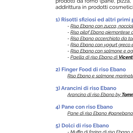
prodotti da forno (pane, pizza, pa
addirittura in prodotti cosmetic
1) Risotti sfiziosi ed altri primi
-
Riso Ebano con zucca, nocci
-
Riso pilaf Ebano piemontese 
-
Riso Ebano accerchiato da ton
-
Riso Ebano con
yogurt greco 
-
Riso Ebano con salmone e agr
-
Paella di riso Ebano di
Vicent
2) Finger Food di riso Ebano
Riso Ebano e salmone marinat
3) Arancini di riso Ebano
Arancino di riso Ebano by
Tomm
4) Pane con riso Ebano
Pane di riso Ebano #paneban
5) Dolci di riso Ebano
-
Muffin di farina di riso Ebano,