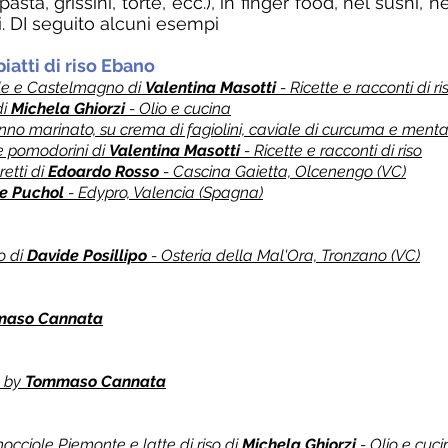
sta, grissini, torte, ecc.), in finger food, nel sushi, ne
i. DI seguito alcuni esempi
 piatti di riso Ebano
ole e Castelmagno di
Valentina Masotti
- Ricette e racconti di ri
di
Michela Ghiorzi
- Olio e cucina
no marinato, su crema di fagiolini, caviale di curcuma e ment
e pomodorini di
Valentina Masotti
- Ricette e racconti di riso
etti di
Edoardo Rosso
- Cascina Gaietta, Olcenengo (VC)
e Puchol
- Edypro, Valencia (Spagna)
o di
Davide Posillipo
- Osteria della Mal'Ora, Tronzano (VC)
aso Cannata
o by
Tommaso Cannata
 nocciole Piemonte e latte di riso di
Michela Ghiorzi
- Olio e cuci