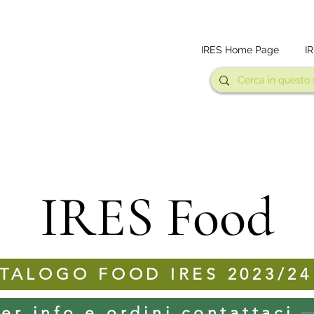
IRES Home Page
I
IRES Food
TALOGO FOOD IRES 2023/24
er info e ordini contattaci