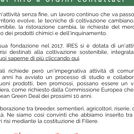
'attività senza fine, un lavoro continuo che va pass
erritorio evolve, le tecniche di coltivazione cambian
enibile, la ristorazione cambia, le richieste del m
so dei prodotti chimici e dell'inquinamento.
sua fondazione nel 2017, IRES si è dotata di un'atti
si destinati alla coltivazione sostenibile, integrat
oi saperne di più cliccando qui
.
iali richiede però un'impegnativa attività di com
anni ha avviato un processo di studio e collabora
uoni prodotti, ben promossi, possano essere un v
liera, come richiesto dalla Commissione Europea che h
ropean Green Deal dei prossimi 10 anni.
orazione tra breeder, sementieri, agricoltori, riserie,
ità. Ne siamo così convinti che abbiamo inserito tra 
 risi mediante la costituzione di Filiere.