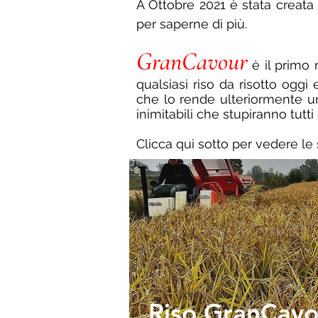
A Ottobre 2021 è stata creata
per saperne di più.
GranCavour
è il primo 
qualsiasi riso da risotto ogg
che lo rende ulteriormente un
inimitabili che stupiranno tutt
Clicca qui sotto per vedere le
Riso GranCavo