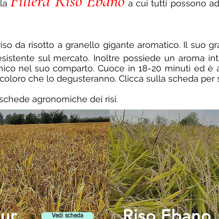
Filiera Riso Ebano
 la
a cui tutti possono ad
riso da risotto a granello gigante aromatico. Il suo g
i esistente sul mercato. Inoltre possiede un aroma i
ico nel suo comparto. Cuoce in 18-20 minuti ed è ad
i coloro che lo degusteranno. Clicca sulla scheda per 
 schede agronomiche dei risi.
ur
Riso Ebano
Vedi scheda