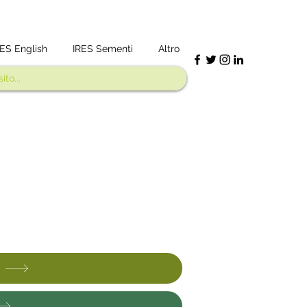
RES English
IRES Sementi
Altro