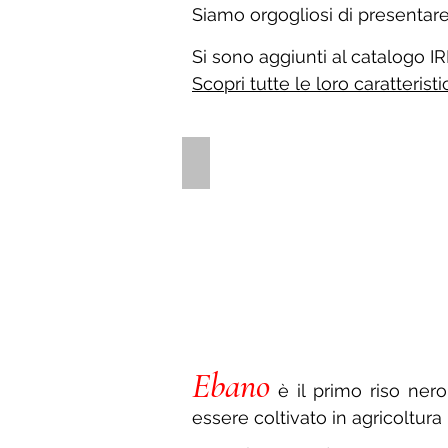
Siamo orgogliosi di presentare
Si sono aggiunti al catalogo I
Scopri tutte le loro caratteris
Riso Ebano®
Granelli
di
riso
nero
Ebano
Ebano
è il primo riso ner
essere coltivato in agricoltura 