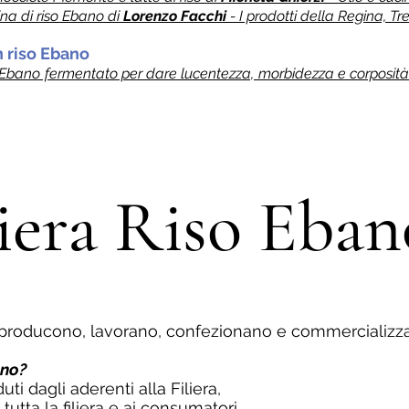
na di riso Ebano di
Lorenzo Facchi
- I prodotti della Regina, T
on riso Ebano
Ebano fermentato per dare lucentezza, morbidezza e corposità 
liera Riso Eba
e producono, lavorano, confezionano e commercializz
ano?
ti dagli aderenti alla Filiera,
a tutta la filiera e ai consumatori