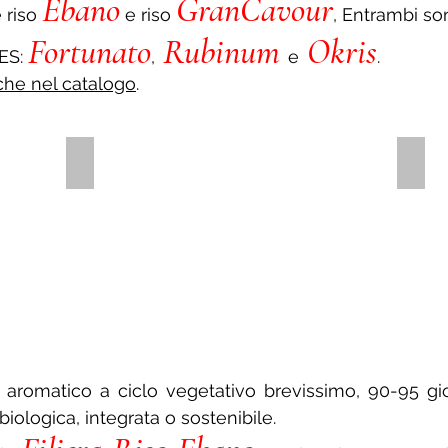
Eba
no
GranCavour
 riso
e riso
, Entrambi son
Fortun
ato
Rubinum
Okris
RES:
,
e
.
tiche nel catalogo
.
Filiera Riso Ebano®
Riso
Esempio
Risot
di
con
logo
riso
di
Gran
Filiera
Riso
Ebano
o aromatico a ciclo vegetativo brevissimo, 90-95 gi
biologica, integrata o sostenibile.