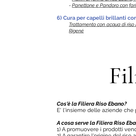
-
Panettone e Pandoro con fari
6) Cura per capelli brillanti c
Trattamento con acqua di riso 
Rigené
Fi
Cos'è la Filiera Riso Ebano?
E' l'insieme delle aziende ch
A cosa serve la Filiera Riso Eb
1) A promuovere i prodotti vendu
2) A garantire l'origine del riso 