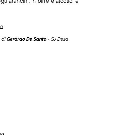
gli arancini, in birre e alcolici e
so
a di
Gerardo De Santo
- GJ Desa
na