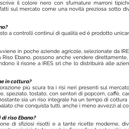
escrive il colore nero con sfumature marroni tipic
fatti sul mercato come una novità preziosa sotto dive
ano?
sto a controlli continui di qualità ed è prodotto unica
avviene in poche aziende agricole, selezionate da IRE
era Riso Ebano, possono anche vendere direttamente, u
ndono il risone a IRES srl che lo distribuirà alle azi
he in cottura?
lorazione più scura tra i risi neri presenti sul merca
, speziato, tostato, con sentori di popcorn, caffè, cac
onostante sia un riso integrale ha un tempo di cottura i
alato che conquista tutti, anche i meno avvezzi al co
i di riso Ebano?
one di sfiziosi risotti e a tante ricette moderne, 