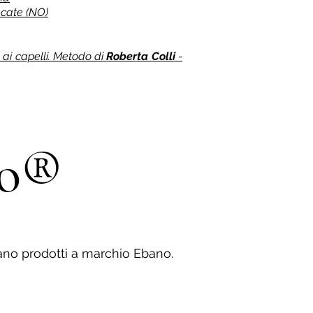
recate (NO)
ai capelli. Metodo di
Roberta Colli
-
no®
ano prodotti a marchio Ebano.