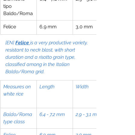
tipo 
Baldo/Roma
Felice
6,9 mm
3,0 mm
[EN] 
Felice 
is a very productive variety, 
resistant to neck blast, with short 
duration and a risotto grain type, 
classified among in the Italian 
Baldo/Roma grid.
Measures on 
Length
Width
white rice
Baldo/Roma 
6,4 - 7,2 mm
2,9 - 3,1 mm
type class
Felice
6,9 mm
3,0 mm