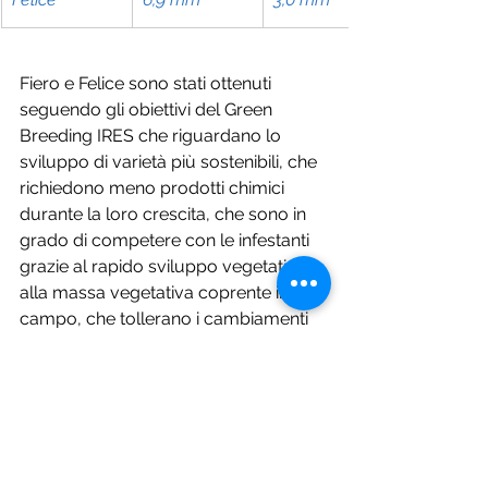
Fiero e Felice sono stati ottenuti 
seguendo gli obiettivi del Green 
Breeding IRES che riguardano lo 
sviluppo di varietà più sostenibili, che 
richiedono meno prodotti chimici 
durante la loro crescita, che sono in 
grado di competere con le infestanti 
grazie al rapido sviluppo vegetativo e 
alla massa vegetativa coprente in 
campo, che tollerano i cambiamenti 
climatici potendo sopportare periodi 
di siccità o di eccesso di piogge.
Per maggiori informazioni vedere il 
sito 
www.ires.online
 o scrivere a 
info@ires.online