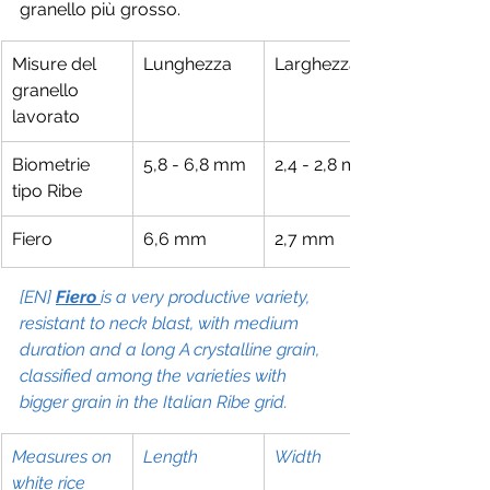
granello più grosso.  
Misure del 
Lunghezza
Larghezza
granello 
lavorato
Biometrie 
5,8 - 6,8 mm
2,4 - 2,8 mm
tipo Ribe
Fiero
6,6 mm
2,7 mm
[EN] 
Fiero 
is a very productive variety, 
resistant to neck blast, with medium 
duration and a long A crystalline grain, 
classified among the varieties with 
bigger grain in the Italian Ribe grid.
Measures on 
Length
Width
white rice