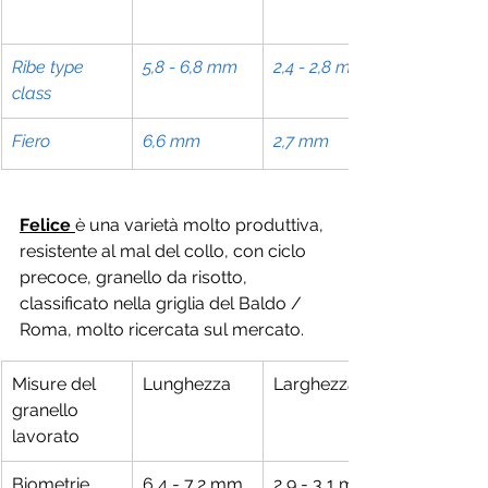
Ribe type 
5,8 - 6,8 mm
2,4 - 2,8 mm
class
Fiero
6,6 mm
2,7 mm
Felice 
è una varietà molto produttiva, 
resistente al mal del collo, con ciclo 
precoce, granello da risotto, 
classificato nella griglia del Baldo / 
Roma, molto ricercata sul mercato.
Misure del 
Lunghezza
Larghezza
granello 
lavorato
Biometrie 
6,4 - 7,2 mm
2,9 - 3,1 mm