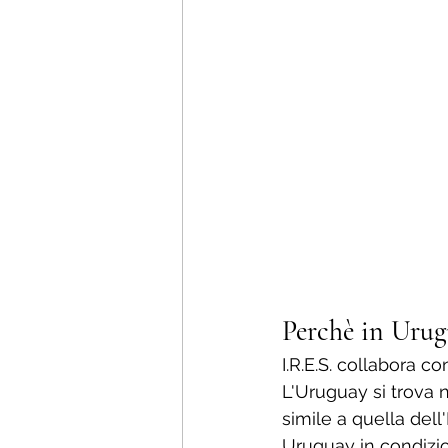
Perchè in Urug
I.R.E.S. collabora co
L'Uruguay si trova 
simile a quella dell'
Uruguay in condizio