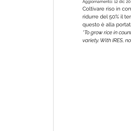
Aggiornamento:
12 dic 2
Coltivare riso in c
ridurre del 50% il t
questo è alla portata
*To grow rice in cou
variety. With IRES, n