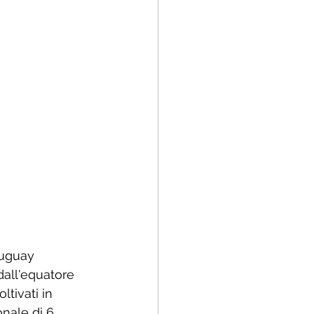
Uruguay
dall'equatore 
ltivati in 
nale di 6 