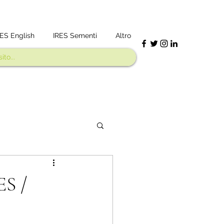
RES English
IRES Sementi
Altro
ES /