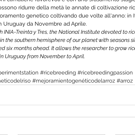
possono ridurre della metà le annate di coltivazione ric
ramento genetico coltivando due volte all'anno: in It
in Uruguay da Novembre ad Aprile.
ith INIA-Treinta y Tres, the National Institute devoted to ri
in the southern hemisphere of our planet with seasons sim
ted six months ahead. It allows the researcher to grow rice
in Uruguay from November to April.
xperimentstation
#ricebreeding
#ricebreedingpassion
eticodelriso
#mejoramientogenéticodelarroz
#arroz