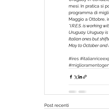
mesi. In pratica si 
programma di miglio
Maggio a Ottobre, 
*I.R.E.S. is working w
Uruguay. Uruguay is 
Italian ones but shif
May to October and 
#ires
#italianricee
#miglioramentogen
Post recenti