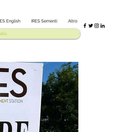
RES English
IRES Sementi
Altro