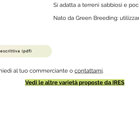
Si adatta a terreni sabbiosi e poco
Nato da Green Breeding: utilizza
escrittiva (pdf)
chiedi al tuo commerciante o
contattami
.
Vedi le altre varietà proposte da IRES