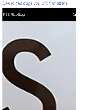
[EN] In this page you will find all the
information and updates regarding
IRES RiceBlog
IRES activities such as research and
development. rice breeding, rice variety
development, promotion of quality rice.