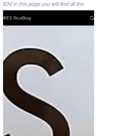
[EN] In this page you will find all the
information and updates regarding
IRES RiceBlog
IRES activities such as research and
development. rice breeding, rice variety
development, promotion of quality rice.