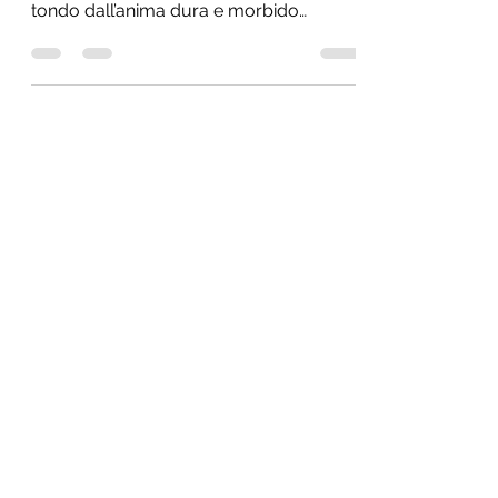
tanti e tutti buonissimi! Fortunato: riso
tondo dall’anima dura e morbido
esternamente. Ottimo...